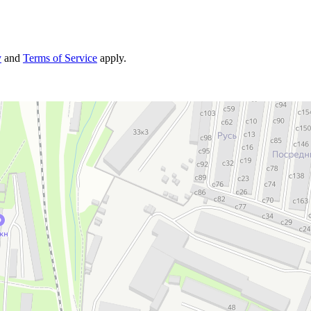
y
and
Terms of Service
apply.