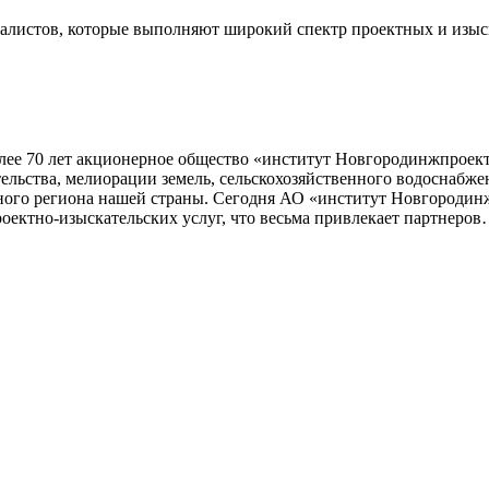
алистов, которые выполняют широкий спектр проектных и изыск
 Более 70 лет акционерное общество «институт Новгородинжпроек
ельства, мелиорации земель, сельскохозяйственного водоснабж
дного региона нашей страны. Сегодня АО «институт Новгородин
ектно-изыскательских услуг, что весьма привлекает партнеров