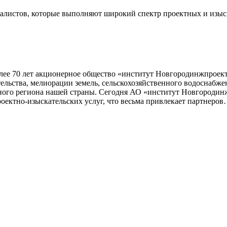
алистов, которые выполняют широкий спектр проектных и изыск
 Более 70 лет акционерное общество «институт Новгородинжпроек
ельства, мелиорации земель, сельскохозяйственного водоснабж
дного региона нашей страны. Сегодня АО «институт Новгородин
ектно-изыскательских услуг, что весьма привлекает партнеров