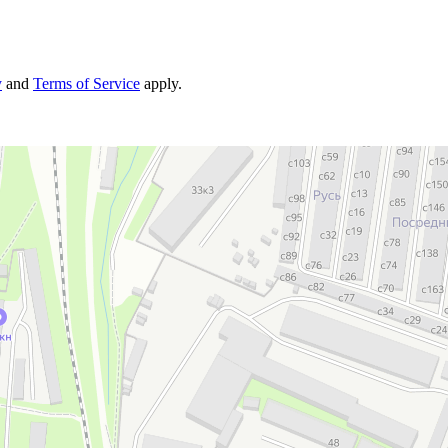
y
and
Terms of Service
apply.