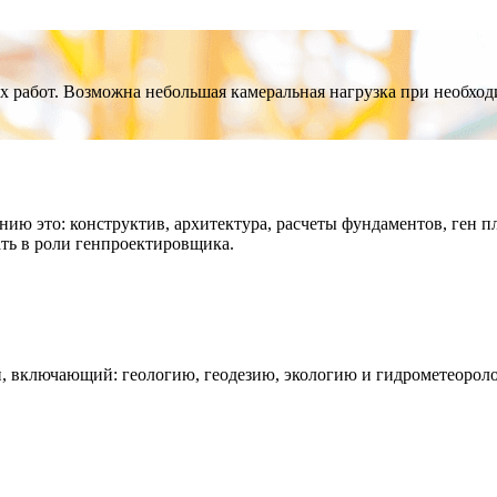
х работ. Возможна небольшая камеральная нагрузка при необход
ю это: конструктив, архитектура, расчеты фундаментов, ген п
ать в роли генпроектировщика.
, включающий: геологию, геодезию, экологию и гидрометеорол