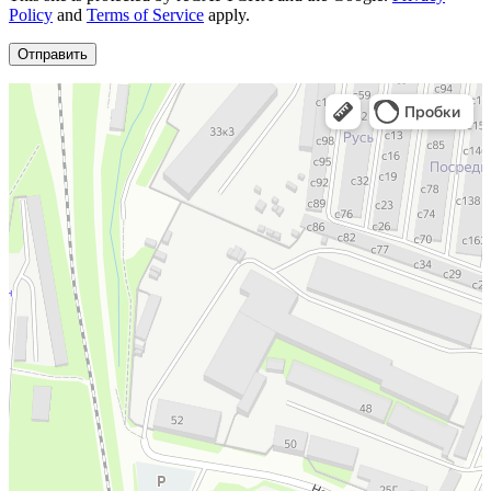
Policy
and
Terms of Service
apply.